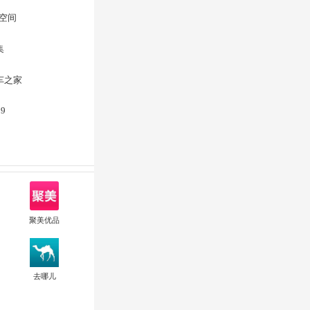
Q空间
集
车之家
99
聚美优品
去哪儿