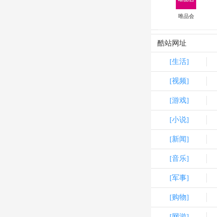
唯品会
酷站网址
[生活]
[视频]
[游戏]
[小说]
[新闻]
[音乐]
[军事]
[购物]
[网游]