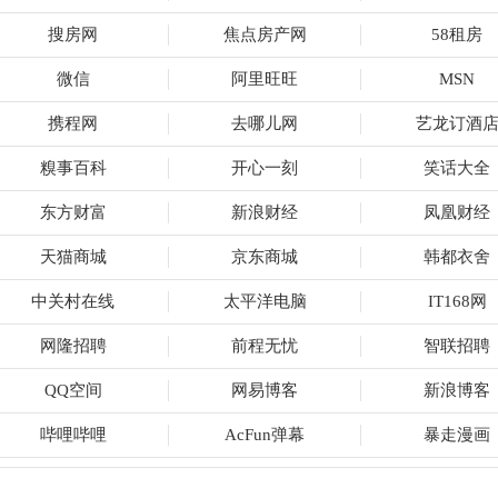
搜房网
焦点房产网
58租房
微信
阿里旺旺
MSN
携程网
去哪儿网
艺龙订酒
糗事百科
开心一刻
笑话大全
东方财富
新浪财经
凤凰财经
天猫商城
京东商城
韩都衣舍
中关村在线
太平洋电脑
IT168网
网隆招聘
前程无忧
智联招聘
QQ空间
网易博客
新浪博客
哔哩哔哩
AcFun弹幕
暴走漫画