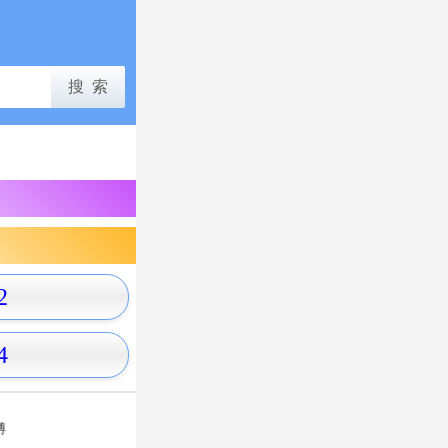
2
4
博