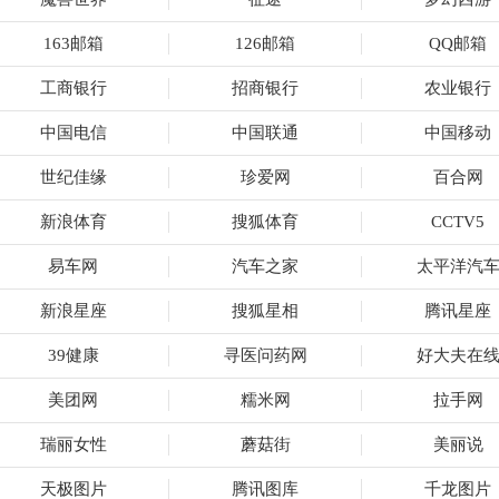
163邮箱
126邮箱
QQ邮箱
工商银行
招商银行
农业银行
中国电信
中国联通
中国移动
世纪佳缘
珍爱网
百合网
新浪体育
搜狐体育
CCTV5
易车网
汽车之家
太平洋汽
新浪星座
搜狐星相
腾讯星座
39健康
寻医问药网
好大夫在
美团网
糯米网
拉手网
瑞丽女性
蘑菇街
美丽说
天极图片
腾讯图库
千龙图片