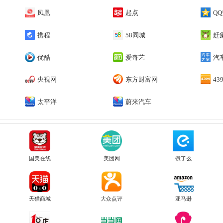
凤凰
起点
Q
携程
58同城
赶
优酷
爱奇艺
汽
央视网
东方财富网
43
太平洋
蔚来汽车
国美在线
美团网
饿了么
天猫商城
大众点评
亚马逊