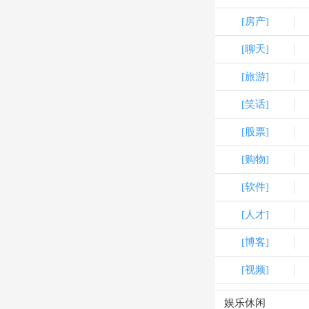
[房产]
[聊天]
[旅游]
[笑话]
[股票]
[购物]
[软件]
[人才]
[博客]
[视频]
娱乐休闲