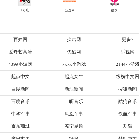
1号店
当当网
银泰
百姓网
搜房网
更多>
爱奇艺高清
优酷网
乐视网
4399小游戏
7k7k小游戏
2144小游
起点中文
起点女生
纵横中文
百度新闻
新浪新闻
搜狐新闻
百度音乐
一听音乐
酷狗音乐
中华军事
凤凰军事
铁血军事
京东商城
苏宁易购
天 猫
魔兽世界
征途
梦幻西游